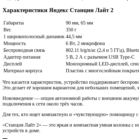
Характеристики Яндекс Станции Лайт 2
Габариты
90 мм, 65 мм
Вес
350 г
1 широкополосный динамик
44,5 мм
Мощность
6 Вт, 2 микрофона
Беспроводная связь
802.11 b/g/n/ac (2,4 и 5 ГГц), Bluet
Адаптер питания
5 В, 2 А с разъемом USB Type-C
Дисплей
Монохромный LED-дисплей, сенс
Материал корпуса
Пластик с многослойным покрыти
Что касается характеристик, устройство поддерживает беспров
Это делает её хорошим вариантом для небольших помещений, х
Нововведение — опция автономной работы с внешним аккумулято
подключения к сети около трёх часов.
Для тех, кто ищет компактную и «чувствующую» помощницу с 
«Станция Лайт 2» — это яркая и компактная умная колонка с
устройств в доме.